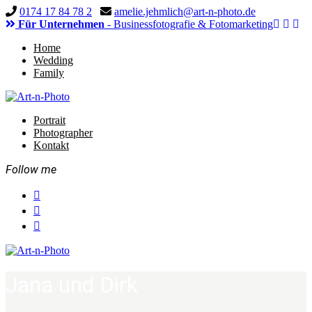
0174 17 84 78 2
amelie.jehmlich@art-n-photo.de
Für Unternehmen
- Businessfotografie & Fotomarketing
Home
Wedding
Family
Portrait
Photographer
Kontakt
Follow me
Jana und Dirk