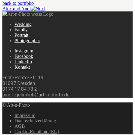
back to portfolio
Alex und Andi
Wedding
Family
Portrait
Photographer
Instagram
Facebook
LinkedIn
Kontakt
Erich-Ponto-Str. 19
01097 Dresden
0174 17 84 78 2
amelie.jehmlich@art-n-photo.de
© Art-n-Photo
Impressum
Datenschutzerklärung
AGB
Cookie-Richtlinie (EU)