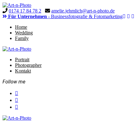
0174 17 84 78 2
amelie.jehmlich@art-n-photo.de
Für Unternehmen
- Businessfotografie & Fotomarketing
Home
Wedding
Family
Portrait
Photographer
Kontakt
Follow me
Wedding