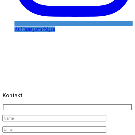
Auf Instagram folgen
Fotografieren bedeutet den Kopf, das
Auge und das Herz auf die selbe
Visierlinie zu bringen.
Es ist eine Art zu leben.
(Henri Cartier-Bresson)
Kontakt